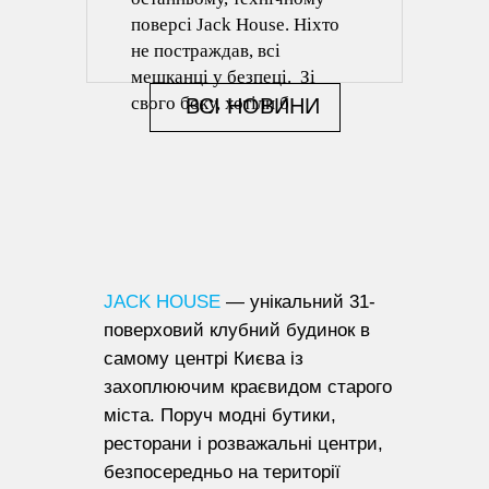
поверсі Jack House. Ніхто
не постраждав, всі
мешканці у безпеці. Зі
свого боку, хотіли б
ВСІ НОВИНИ
виразити велику подяку
ДСНС за максимально
оперативне реагування.
Варто зазначити, що наші
системи пожежогасіння та
димовидалення
спрацювали також
JACK HOUSE
— унікальний 31-
відмінно.
поверховий клубний будинок в
самому центрі Києва із
захоплюючим краєвидом старого
міста. Поруч модні бутики,
ресторани і розважальні центри,
безпосередньо на території