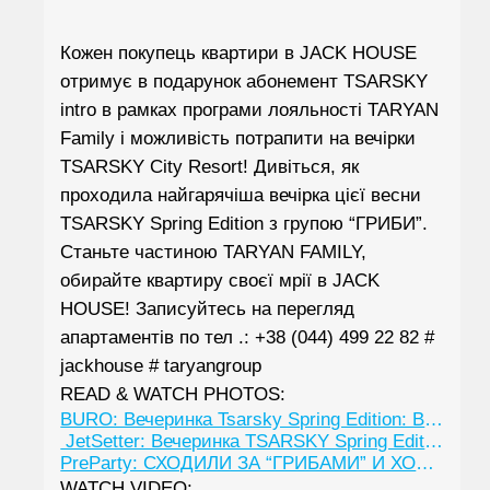
Кожен покупець квартири в JACK HOUSE
отримує в подарунок абонемент TSARSKY
intro в рамках програми лояльності TARYAN
Family і можливість потрапити на вечірки
TSARSKY City Resort! Дивіться, як
проходила найгарячіша вечірка цієї весни
TSARSKY Spring Edition з групою “ГРИБИ”.
Станьте частиною TARYAN FAMILY,
обирайте квартиру своєї мрії в JACK
HOUSE! Записуйтесь на перегляд
апартаментів по тел .: +38 (044) 499 22 82 #
jackhouse # taryangroup
READ & WATCH PHOTOS:
BURO: Вечеринка Tsarsky Spring Edition: Все танцуют под “Грибы”
JetSetter: Вечеринка TSARSKY Spring Edition
PreParty: СХОДИЛИ ЗА “ГРИБАМИ” И ХОРОШИМ НАСТРОЕНИЕМ НА ВЕЧЕРИНКУ TSARSKY SPRING EDITION
WATCH VIDEO: