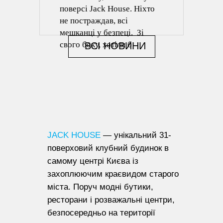
поверсі Jack House. Ніхто
не постраждав, всі
мешканці у безпеці. Зі
свого боку, хотіли б
ВСІ НОВИНИ
виразити велику подяку
ДСНС за максимально
оперативне реагування.
Варто зазначити, що наші
системи пожежогасіння та
димовидалення
спрацювали також
JACK HOUSE
— унікальний 31-
відмінно.
поверховий клубний будинок в
самому центрі Києва із
захоплюючим краєвидом старого
міста. Поруч модні бутики,
ресторани і розважальні центри,
безпосередньо на території